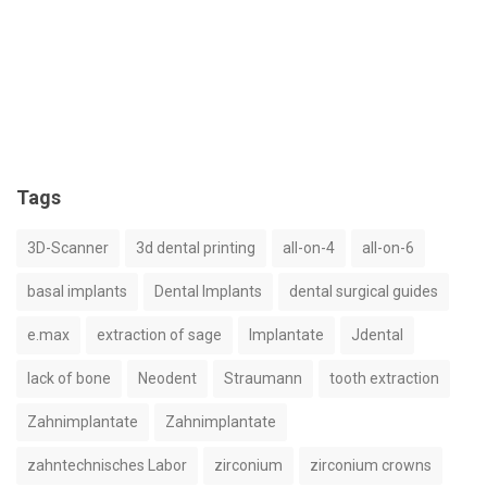
Tags
3D-Scanner
3d dental printing
all-on-4
all-on-6
basal implants
Dental Implants
dental surgical guides
e.max
extraction of sage
Implantate
Jdental
lack of bone
Neodent
Straumann
tooth extraction
Zahnimplantate
Zahnimplantate
zahntechnisches Labor
zirconium
zirconium crowns