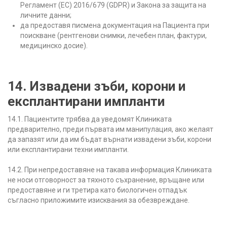
Регламент (ЕС) 2016/679 (GDPR) и Закона за защита на
личните данни;
да предоставя писмена документация на Пациента при
поискване (рентгенови снимки, лечебен план, фактури,
медицинско досие).
14. Извадени зъби, корони и
експлантирани импланти
14.1. Пациентите трябва да уведомят Клиниката
предварително, преди първата им манипулация, ако желаят
да запазят или да им бъдат върнати извадени зъби, корони
или експлантирани техни импланти.
14.2. При непредоставяне на такава информация Клиниката
не носи отговорност за тяхното съхранение, връщане или
предоставяне и ги третира като биологичен отпадък
съгласно приложимите изисквания за обезвреждане.