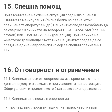
15. Спешна помощ
При възникване на спешна ситуация след извършена в
Клиниката манипулация (силна болка, кървене, оток,
повишена температура и др.) Пациентът следва незабавно да
се свърже с Клиниката на телефон
+359 884 556 569
(спешни
случаи) или
+359 895 750539
(рецепция). При наличие на
животозастрашаващо състояние Пациентът следва да се
обади на единен европейски номер за спешни повиквания
112.
16. Отговорност и ограничения
16.1. Клиниката носи отговорност за извършените от нея
дентални услуги в рамките и при условията на настоящите
Общи условия и приложимото българско законодателство.
16.2. Клиниката не носи отговорност за:
последствия, произтичащи от непълна, неточна или