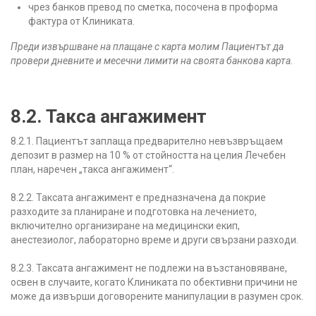
чрез банков превод по сметка, посочена в проформа
фактура от Клиниката.
Преди извършване на плащане с карта молим Пациентът да
провери дневните и месечни лимити на своята банкова карта.
8.2. Такса ангажимент
8.2.1. Пациентът заплаща предварително невъзвръщаем
депозит в размер на 10 % от стойността на целия Лечебен
план, наречен „такса ангажимент“.
8.2.2. Таксата ангажимент е предназначена да покрие
разходите за планиране и подготовка на лечението,
включително организиране на медицински екип,
анестезиолог, лабораторно време и други свързани разходи.
8.2.3. Таксата ангажимент не подлежи на възстановяване,
освен в случаите, когато Клиниката по обективни причини не
може да извърши договорените манипулации в разумен срок.