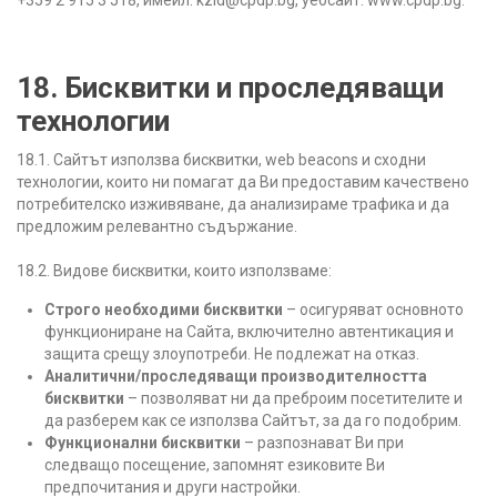
18. Бисквитки и проследяващи
технологии
18.1. Сайтът използва бисквитки, web beacons и сходни
технологии, които ни помагат да Ви предоставим качествено
потребителско изживяване, да анализираме трафика и да
предложим релевантно съдържание.
18.2. Видове бисквитки, които използваме:
Строго необходими бисквитки
– осигуряват основното
функциониране на Сайта, включително автентикация и
защита срещу злоупотреби. Не подлежат на отказ.
Аналитични/проследяващи производителността
бисквитки
– позволяват ни да преброим посетителите и
да разберем как се използва Сайтът, за да го подобрим.
Функционални бисквитки
– разпознават Ви при
следващо посещение, запомнят езиковите Ви
предпочитания и други настройки.