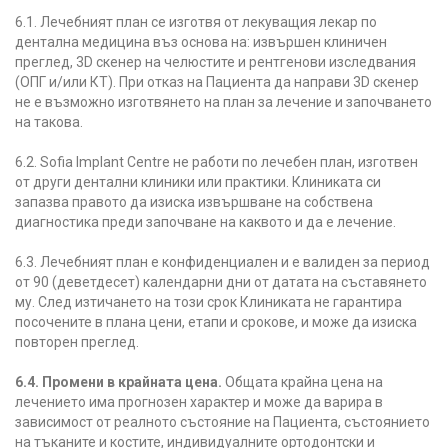
6.1. Лечебният план се изготвя от лекуващия лекар по
дентална медицина въз основа на: извършен клиничен
преглед, 3D скенер на челюстите и рентгенови изследвания
(ОПГ и/или КТ). При отказ на Пациента да направи 3D скенер
не е възможно изготвянето на план за лечение и започването
на такова.
6.2. Sofia Implant Centre не работи по лечебен план, изготвен
от други дентални клиники или практики. Клиниката си
запазва правото да изиска извършване на собствена
диагностика преди започване на каквото и да е лечение.
6.3. Лечебният план е конфиденциален и е валиден за период
от 90 (деветдесет) календарни дни от датата на съставянето
му. След изтичането на този срок Клиниката не гарантира
посочените в плана цени, етапи и срокове, и може да изиска
повторен преглед.
6.4. Промени в крайната цена.
Общата крайна цена на
лечението има прогнозен характер и може да варира в
зависимост от реалното състояние на Пациента, състоянието
на тъканите и костите, индивидуалните ортодонтски и