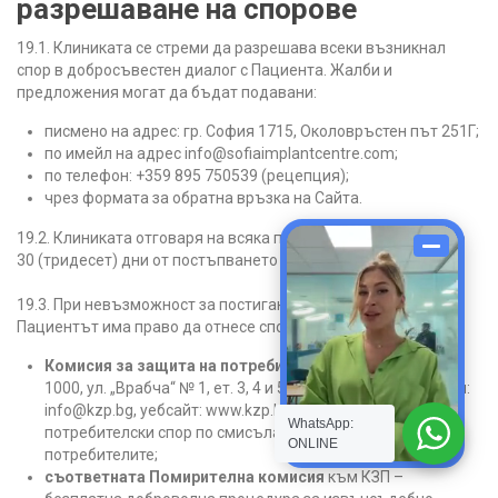
разрешаване на спорове
19.1. Клиниката се стреми да разрешава всеки възникнал
спор в добросъвестен диалог с Пациента. Жалби и
предложения могат да бъдат подавани:
писмено на адрес: гр. София 1715, Околовръстен път 251Г;
по имейл на адрес info@sofiaimplantcentre.com;
по телефон: +359 895 750539 (рецепция);
чрез формата за обратна връзка на Сайта.
19.2. Клиниката отговаря на всяка получена жалба в срок до
30 (тридесет) дни от постъпването ѝ.
19.3. При невъзможност за постигане на споразумение
Пациентът има право да отнесе спора пред:
Комисия за защита на потребителите (КЗП),
гр. София
1000, ул. „Врабча“ № 1, ет. 3, 4 и 5, тел.: 0700 111 22, имейл:
info@kzp.bg, уебсайт: www.kzp.bg, в случаите на
WhatsApp:
потребителски спор по смисъла на Закона за защита на
ONLINE
потребителите;
съответната Помирителна комисия
към КЗП –