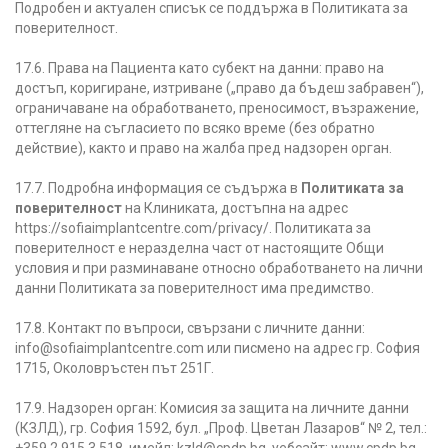
Подробен и актуален списък се поддържа в Политиката за
поверителност.
17.6. Права на Пациента като субект на данни: право на
достъп, коригиране, изтриване („право да бъдеш забравен“),
ограничаване на обработването, преносимост, възражение,
оттегляне на съгласието по всяко време (без обратно
действие), както и право на жалба пред надзорен орган.
17.7. Подробна информация се съдържа в
Политиката за
поверителност
на Клиниката, достъпна на адрес
https://sofiaimplantcentre.com/privacy/. Политиката за
поверителност е неразделна част от настоящите Общи
условия и при разминаване относно обработването на лични
данни Политиката за поверителност има предимство.
17.8. Контакт по въпроси, свързани с личните данни:
info@sofiaimplantcentre.com или писмено на адрес гр. София
1715, Околовръстен път 251Г.
17.9. Надзорен орган: Комисия за защита на личните данни
(КЗЛД), гр. София 1592, бул. „Проф. Цветан Лазаров“ № 2, тел.:
+359 2 915 3 518, имейл: kzld@cpdp.bg, уебсайт: www.cpdp.bg.