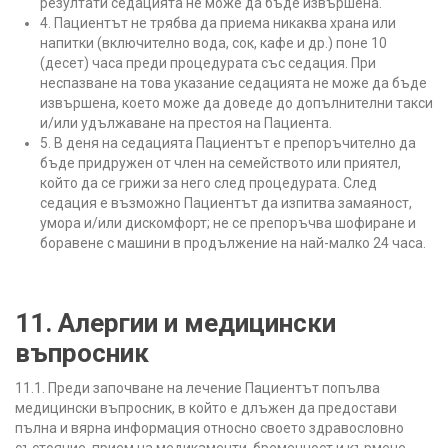
резултати седацията не може да бъде извършена.
4. Пациентът не трябва да приема никаква храна или
напитки (включително вода, сок, кафе и др.) поне 10
(десет) часа преди процедурата със седация. При
неспазване на това указание седацията не може да бъде
извършена, което може да доведе до допълнителни такси
и/или удължаване на престоя на Пациента.
5. В деня на седацията Пациентът е препоръчително да
бъде придружен от член на семейството или приятел,
който да се грижи за него след процедурата. След
седация е възможно Пациентът да изпитва замаяност,
умора и/или дискомфорт; не се препоръчва шофиране и
боравене с машини в продължение на най-малко 24 часа.
11. Алергии и медицински
въпросник
11.1. Преди започване на лечение Пациентът попълва
медицински въпросник, в който е длъжен да предостави
пълна и вярна информация относно своето здравословно
състояние, прием на медикаменти, бременност и кърмене,