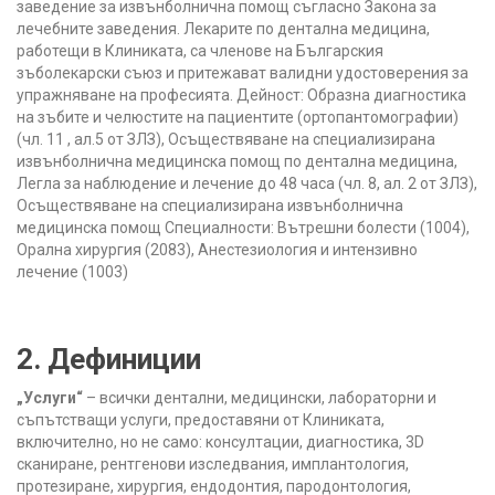
заведение за извънболнична помощ съгласно Закона за
лечебните заведения. Лекарите по дентална медицина,
работещи в Клиниката, са членове на Българския
зъболекарски съюз и притежават валидни удостоверения за
упражняване на професията.
Дейност: Образна диагностика
на зъбите и челюстите на пациентите (ортопантомографии)
(чл. 11 , ал.5 от ЗЛЗ), Осъществяване на специализирана
извънболнична медицинска помощ по дентална медицина,
Легла за наблюдение и лечение до 48 часа (чл. 8, ал. 2 от ЗЛЗ),
Осъществяване на специализирана извънболнична
медицинска помощ
Специалности: Вътрешни болести (1004),
Орална хирургия (2083), Анестезиология и интензивно
лечение (1003)
2. Дефиниции
„Услуги“
– всички дентални, медицински, лабораторни и
съпътстващи услуги, предоставяни от Клиниката,
включително, но не само: консултации, диагностика, 3D
сканиране, рентгенови изследвания, имплантология,
протезиране, хирургия, ендодонтия, пародонтология,