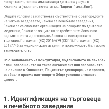
консултация, ползва или заплаща дентална услуга в
Клиниката (наричано по-нататък „
Пациент
“ или „
Вие
“).
Общите условия са изготвени в съответствие с разпоредбите
на Закона за здравето, Закона за лечебните заведения,
Закона за съсловната организация на лекарите по дентална
медицина, Закона за защита на потребителите, Закона за
задълженията и договорите, Закона за електронната
търговия, Регламент (ЕС) 2016/679 (GDPR), Регламент (ЕС)
2017/745 за медицинските изделия и приложимото българско
законодателство.
Със заявяването на консултация, подписването на лечебен
план, заплащането на такса ангажимент или започването
на лечение в Клиниката, Пациентът декларира, че е прочел,
разбрал и приема настоящите Общи условия в тяхната
цялост.
1. Идентификация на търговеца
и лечебното заведение