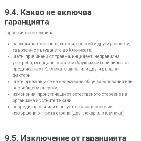
9.4. Какво не включва
гаранцията
Гаранцията не покрива:
разходи за транспорт, хотели, престой и други разноски,
свързани с пътуването до Клиниката;
щети, причинени от травма, инцидент, неправилна
употреба, скърцане със зъби (бруксизъм) при липса на
предписана от Клиниката шина, или други външни
фактори;
щети, дължащи се на нелекувани общи заболявания или
несъобщени алергии;
изменения, произтичащи от естественото стареене на
организма и устните тъкани;
повреди, настъпили в резултат на интервенции,
извършени от трета страна (друг лекар или клиника).
9.5. Изключение от гаранцията