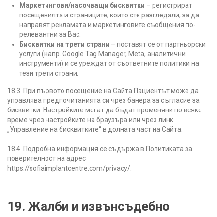
Маркетингови/насочващи бисквитки
– регистрират
посещенията и страниците, които сте разгледали, за да
направят рекламата и маркетинговите съобщения по-
релевантни за Вас.
Бисквитки на трети страни
– поставят се от партньорски
услуги (напр. Google Tag Manager, Meta, аналитични
инструменти) и се уреждат от съответните политики на
тези трети страни.
18.3. При първото посещение на Сайта Пациентът може да
управлява предпочитанията си чрез банера за съгласие за
бисквитки. Настройките могат да бъдат променяни по всяко
време чрез настройките на браузъра или чрез линк
„Управление на бисквитките“ в долната част на Сайта.
18.4. Подробна информация се съдържа в Политиката за
поверителност на адрес
https://sofiaimplantcentre.com/privacy/.
19. Жалби и извънсъдебно