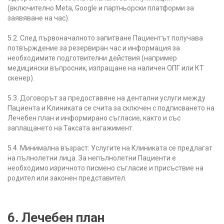
(включително Meta, Google и партньорски платформи за
заявяване на час).
5.2. След първоначалното запитване Пациентът получава
потвърждение за резервиран час и информация за
необходимите подготвителни действия (например
медицински въпросник, изпращане на наличен ОПГ или КТ
скенер).
5.3. Договорът за предоставяне на дентални услуги между
Пациента и Клиниката се счита за сключен с подписването на
Лечебен план и информирано съгласие, както и със
заплащането на Таксата ангажимент.
5.4. Минимална възраст: Услугите на Клиниката се предлагат
на пълнолетни лица. За непълнолетни Пациенти е
необходимо изричното писмено съгласие и присъствие на
родител или законен представител.
6. Лечебен план