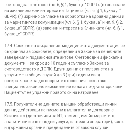
счетоводна отчетност (чл. 6, § 1, буква „в“ GDPR); (в) опазване
на жизненоважни интереси на Пациента (чл. 6, § 1, буква „г“
GDPR); (г) изрично съгласие за обработка на здравни данни и
за маркетингови комуникации (чл. 6, § 1, буква „а“ и чл. 9, § 2,
буква „а“ GDPR); (д) законни интереси на Клиниката (чл. 6, § 1,
буква „е“ GDPR).
17.4. Срокове на съхранение: медицинската документация се
съхранява за сроковете, определени в Закона за лечебните
заведения и подзаконовите актове. Счетоводни и фискални
документи – за срок до 10 години съгласно Закона за
счетоводството и ДОПК. Други данни от ползването на
услугите – в общия случай до 3 (три) години след
прекратяване на договорните отношения, освен ако
специално законово изискване не налага по-дълъг срок или
Пациентът не упражни правото си на изтриване.
17.5. Получатели на данните: външни обработващи лични
данни, действащи по писмени възлагателни договори с
Клиниката (доставчици на ИТ, хостинг, имейл маркетинг,
аналитични и счетоводни услуги, платежни оператори), както
и държавни органи в предвидените от закона случаи.