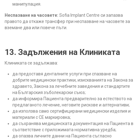
манипулация.
Неспазване на часовете:
Sofia Implant Centre си запазва
правото да откаже трансфер при неспазване на часовете за
вземане два или повече пъти.
13. Задължения на Клиниката
Клиниката се задължава:
да предоставя денталните услуги при спазване на
добрите медицински практики, изискванията на Закона за
здравето, Закона за лечебните заведения и стандартите
на Българския зъболекарски съюз;
да информира Пациента предварително за естеството на
предлаганото лечение, неговите рискове и алтернативи;
да използва само сертифицирани медицински изделия и
материали с CE маркировка;
да съхранява медицинската документация на Пациента в
съответствие с приложимата нормативна уредба;
да опазва личните данни на Пациента съгласно