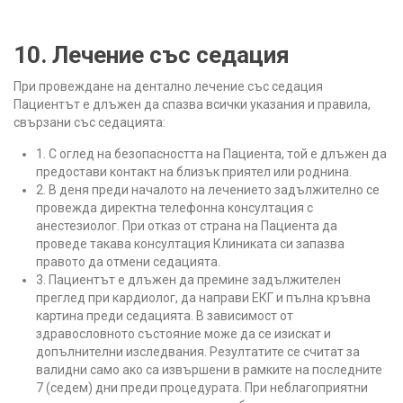
10. Лечение със седация
При провеждане на дентално лечение със седация
Пациентът е длъжен да спазва всички указания и правила,
свързани със седацията:
1. С оглед на безопасността на Пациента, той е длъжен да
предостави контакт на близък приятел или роднина.
2. В деня преди началото на лечението задължително се
провежда директна телефонна консултация с
анестезиолог. При отказ от страна на Пациента да
проведе такава консултация Клиниката си запазва
правото да отмени седацията.
3. Пациентът е длъжен да премине задължителен
преглед при кардиолог, да направи ЕКГ и пълна кръвна
картина преди седацията. В зависимост от
здравословното състояние може да се изискат и
допълнителни изследвания. Резултатите се считат за
валидни само ако са извършени в рамките на последните
7 (седем) дни преди процедурата. При неблагоприятни