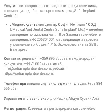
Услугите се предоставят от следните юридически лица,
опериращи под общата търговска марка „Sofia Implant
Centre“:
„Медико-дентален център София Имплант“ ООД
(„Medical And Dental Centre Sofia Implant“ Ltd.) – лечебно
заведение по смисъла на чл. 8 от Закона за лечебните
заведения, ЕИК 206304001, със седалище и адрес на
управление: гр. София 1715, Околовръстен път 251Г,
България;
Контакти:
рецепция: +359 895 750539; международен
консултант: +44 7488 428593; имейл:
info@sofiaimplantcentre.com; уебсайт:
https://sofiaimplantcentre.com.
Телефон при спешни случаи след манипулация:
+359 884
556 569.
Управител и главен лекар:
д-р Рафид Абдул Хусеин Али
Регистрация:
Клиниката е регистрирана като лечебно