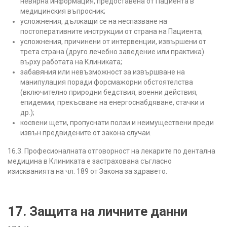
невярна информация, предоставена от Пациента в
медицинския въпросник;
усложнения, дължащи се на неспазване на
постоперативните инструкции от страна на Пациента;
усложнения, причинени от интервенции, извършени от
трета страна (друго лечебно заведение или практика)
върху работата на Клиниката;
забавяния или невъзможност за извършване на
манипулация поради форсмажорни обстоятелства
(включително природни бедствия, военни действия,
епидемии, прекъсване на енергоснабдяване, стачки и
др.);
косвени щети, пропуснати ползи и неимуществени вреди
извън предвидените от закона случаи.
16.3. Професионалната отговорност на лекарите по дентална
медицина в Клиниката е застрахована съгласно
изискванията на чл. 189 от Закона за здравето.
17. Защита на личните данни