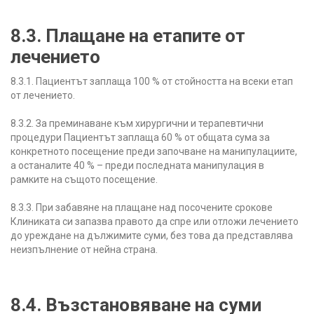
8.3. Плащане на етапите от
лечението
8.3.1. Пациентът заплаща 100 % от стойността на всеки етап
от лечението.
8.3.2. За преминаване към хирургични и терапевтични
процедури Пациентът заплаща 60 % от общата сума за
конкретното посещение преди започване на манипулациите,
а останалите 40 % – преди последната манипулация в
рамките на същото посещение.
8.3.3. При забавяне на плащане над посочените срокове
Клиниката си запазва правото да спре или отложи лечението
до уреждане на дължимите суми, без това да представлява
неизпълнение от нейна страна.
8.4. Възстановяване на суми