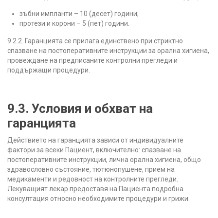
зъбни импланти – 10 (десет) години;
протези и корони – 5 (пет) години.
9.2.2. Гаранцията се прилага единствено при стриктно
спазване на постоперативните инструкции за орална хигиена,
провеждане на предписаните контролни прегледи и
поддържащи процедури.
9.3. Условия и обхват на
гаранцията
Действието на гаранцията зависи от индивидуалните
фактори за всеки Пациент, включително: спазване на
постоперативните инструкции, лична орална хигиена, общо
здравословно състояние, тютюнопушене, прием на
медикаменти и редовност на контролните прегледи.
Лекуващият лекар предоставя на Пациента подробна
консултация относно необходимите процедури и грижи.