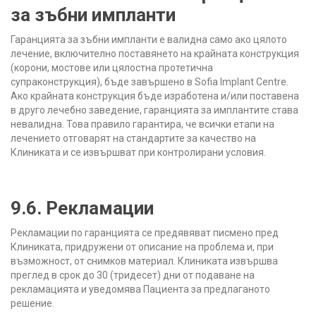
за зъбни импланти
Гаранцията за зъбни импланти е валидна само ако цялото
лечение, включително поставянето на крайната конструкция
(корони, мостове или цялостна протетична
супраконструкция), бъде завършено в Sofia Implant Centre.
Ако крайната конструкция бъде изработена и/или поставена
в друго лечебно заведение, гаранцията за имплантите става
невалидна. Това правило гарантира, че всички етапи на
лечението отговарят на стандартите за качество на
Клиниката и се извършват при контролирани условия.
9.6. Рекламации
Рекламации по гаранцията се предявяват писмено пред
Клиниката, придружени от описание на проблема и, при
възможност, от снимков материал. Клиниката извършва
преглед в срок до 30 (тридесет) дни от подаване на
рекламацията и уведомява Пациента за предлаганото
решение.