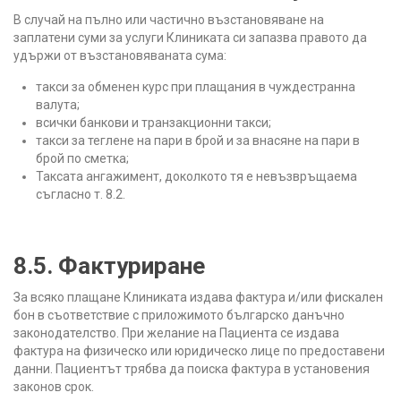
В случай на пълно или частично възстановяване на
заплатени суми за услуги Клиниката си запазва правото да
удържи от възстановяваната сума:
такси за обменен курс при плащания в чуждестранна
валута;
всички банкови и транзакционни такси;
такси за теглене на пари в брой и за внасяне на пари в
брой по сметка;
Таксата ангажимент, доколкото тя е невъзвръщаема
съгласно т. 8.2.
8.5. Фактуриране
За всяко плащане Клиниката издава фактура и/или фискален
бон в съответствие с приложимото българско данъчно
законодателство. При желание на Пациента се издава
фактура на физическо или юридическо лице по предоставени
данни. Пациентът трябва да поиска фактура в установения
законов срок.