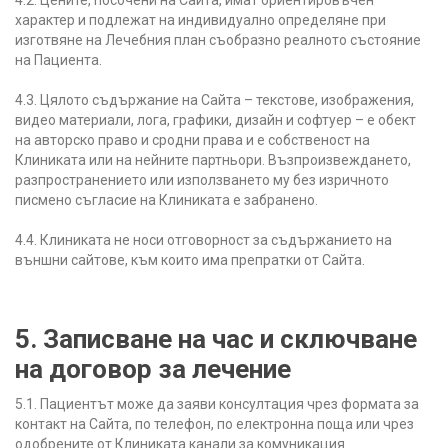
характер и подлежат на индивидуално определяне при
изготвяне на Лечебния план съобразно реалното състояние
на Пациента.
4.3. Цялото съдържание на Сайта – текстове, изображения,
видео материали, лога, графики, дизайн и софтуер – е обект
на авторско право и сродни права и е собственост на
Клиниката или на нейните партньори. Възпроизвеждането,
разпространението или използването му без изричното
писмено съгласие на Клиниката е забранено.
4.4. Клиниката не носи отговорност за съдържанието на
външни сайтове, към които има препратки от Сайта.
5. Записване на час и сключване
на договор за лечение
5.1. Пациентът може да заяви консултация чрез формата за
контакт на Сайта, по телефон, по електронна поща или чрез
одобрените от Клиниката канали за комуникация