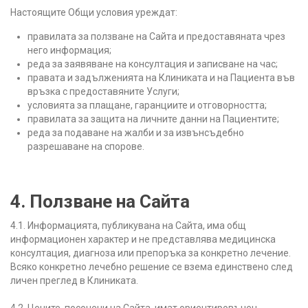
Настоящите Общи условия уреждат:
правилата за ползване на Сайта и предоставяната чрез
него информация;
реда за заявяване на консултация и записване на час;
правата и задълженията на Клиниката и на Пациента във
връзка с предоставяните Услуги;
условията за плащане, гаранциите и отговорността;
правилата за защита на личните данни на Пациентите;
реда за подаване на жалби и за извънсъдебно
разрешаване на спорове.
4. Ползване на Сайта
4.1. Информацията, публикувана на Сайта, има общ
информационен характер и не представлява медицинска
консултация, диагноза или препоръка за конкретно лечение.
Всяко конкретно лечебно решение се взема единствено след
личен преглед в Клиниката.
4.2. Цените, посочени на Сайта, имат ориентировъчен