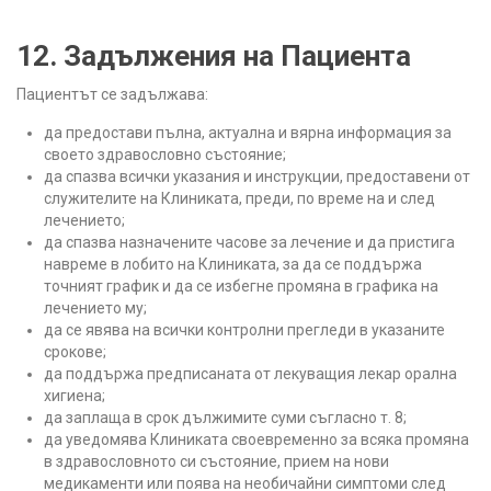
12. Задължения на Пациента
Пациентът се задължава:
да предостави пълна, актуална и вярна информация за
своето здравословно състояние;
да спазва всички указания и инструкции, предоставени от
служителите на Клиниката, преди, по време на и след
лечението;
да спазва назначените часове за лечение и да пристига
навреме в лобито на Клиниката, за да се поддържа
точният график и да се избегне промяна в графика на
лечението му;
да се явява на всички контролни прегледи в указаните
срокове;
да поддържа предписаната от лекуващия лекар орална
хигиена;
да заплаща в срок дължимите суми съгласно т. 8;
да уведомява Клиниката своевременно за всяка промяна
в здравословното си състояние, прием на нови
медикаменти или поява на необичайни симптоми след