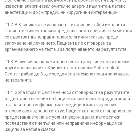
известни алергии (включително алергии към титан, латекс,
анестетици и др.) и предишни хирургични интервенции.
11.2. В Клиниката се използват титаниеви зъбни импланти.
Пациенти с известна или предполагаема алергия към метали
се съветват да направят алергологични тестове преди
започване на лечението. Пациентът е отговорен за
организирането на теста и за получаването на резултатите.
11.3. В случай на положителен тест за алергия към титан или
други използвани от Клиниката материали Sofia Implant
Centre трябва да бъде уведомена писмено преди започване
на терапията.
11.4. Sofia Implant Centre не носи отговорност за резултатите
от дентално лечение на Пациенти, които не са предоставили
пълна и точна информация в медицинския въпросник
относно своя здравен статус. Пациентът носи отговорност за
предоставянето на актуални и верни данни, като всички
последствия от непълна или неправилна информация са
изцяло за негова сметка.