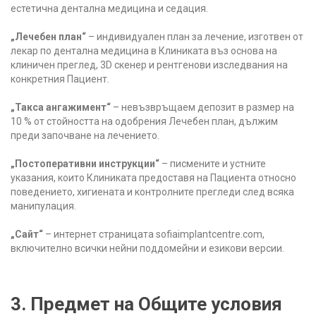
естетична дентална медицина и седация.
„Лечебен план“
– индивидуален план за лечение, изготвен от
лекар по дентална медицина в Клиниката въз основа на
клиничен преглед, 3D скенер и рентгенови изследвания на
конкретния Пациент.
„Такса ангажимент“
– невъзвръщаем депозит в размер на
10 % от стойността на одобрения Лечебен план, дължим
преди започване на лечението.
„Постоперативни инструкции“
– писмените и устните
указания, които Клиниката предоставя на Пациента относно
поведението, хигиената и контролните прегледи след всяка
манипулация.
„Сайт“
– интернет страницата sofiaimplantcentre.com,
включително всички нейни поддомейни и езикови версии.
3. Предмет на Общите условия