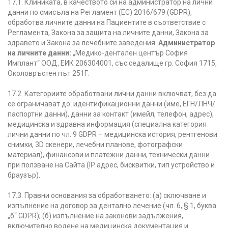
17.1. Клиниката, в качеството си на администратор на лични
данни по смисъла на Регламент (ЕС) 2016/679 (GDPR),
обработва личните данни на Пациентите в съответствие с
Регламента, Закона за защита на личните данни, Закона за
здравето и Закона за лечебните заведения.
Администратор
на личните данни:
„Медико-дентален център София
Имплант“ ООД, ЕИК 206304001, със седалище гр. София 1715,
Околовръстен път 251Г.
17.2. Категориите обработвани лични данни включват, без да
се ограничават до: идентификационни данни (име, ЕГН/ЛНЧ/
паспортни данни), данни за контакт (имейл, телефон, адрес),
медицинска и здравна информация (специална категория
лични данни по чл. 9 GDPR – медицинска история, рентгенови
снимки, 3D скенери, лечебни планове, фотографски
материал), финансови и платежни данни, технически данни
при ползване на Сайта (IP адрес, бисквитки, тип устройство и
браузър).
17.3. Правни основания за обработването: (а) сключване и
изпълнение на договор за дентално лечение (чл. 6, § 1, буква
„б“ GDPR); (б) изпълнение на законови задължения,
включително водене на медицинска документация и