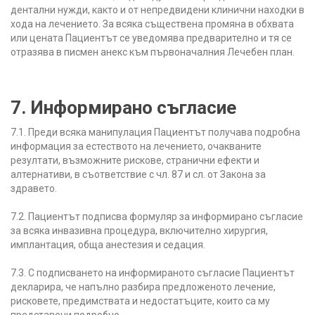
дентални нужди, както и от непредвидени клинични находки в
хода на лечението. За всяка съществена промяна в обхвата
или цената Пациентът се уведомява предварително и тя се
отразява в писмен анекс към първоначалния Лечебен план.
7. Информирано съгласие
7.1. Преди всяка манипулация Пациентът получава подробна
информация за естеството на лечението, очакваните
резултати, възможните рискове, странични ефекти и
алтернативи, в съответствие с чл. 87 и сл. от Закона за
здравето.
7.2. Пациентът подписва формуляр за информирано съгласие
за всяка инвазивна процедура, включително хирургия,
имплантация, обща анестезия и седация.
7.3. С подписването на информираното съгласие Пациентът
декларира, че напълно разбира предложеното лечение,
рисковете, предимствата и недостатъците, които са му
представени подробно.