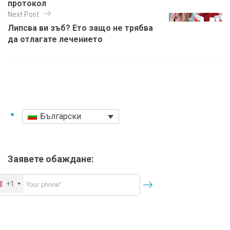
в
протокол
e
и
Next Post
s
Липсва ви зъб? Ето защо не трябва
г
да отлагате лечението
а
ц
и
я
Български
Заявете обаждане:
+1