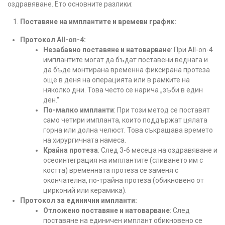
оздравяване. Ето основните разлики:
Поставяне на имплантите и времеви график:
Протокол All-on-4:
Незабавно поставяне и натоварване
: При All-on-4
имплантите могат да бъдат поставени веднага и
да бъде монтирана временна фиксирана протеза
още в деня на операцията или в рамките на
няколко дни. Това често се нарича „зъби в един
ден.“
По-малко импланти
: При този метод се поставят
само четири импланта, които поддържат цялата
горна или долна челюст. Това съкращава времето
на хирургичната намеса.
Крайна протеза
: След 3-6 месеца на оздравяване и
осеоинтеграция на имплантите (сливането им с
костта) временната протеза се заменя с
окончателна, по-трайна протеза (обикновено от
цирконий или керамика).
Протокол за единични импланти:
Отложено поставяне и натоварване
: След
поставяне на единичен имплант обикновено се