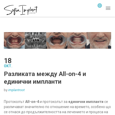
18
ОКТ.
Разликата между All-on-4 и
единични импланти
by
implantroot
Протоколът
All-on-4
и протоколът за
единични импланти
се
различават значително по отношение на времето, особено що
се отнася до продължителността на лечението и процеса на