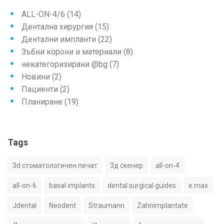
ALL-ON-4/6
(14)
Дентална хирургия
(15)
Дентални импланти
(22)
Зъбни корони и материали
(8)
некатегоризирани @bg
(7)
Новини
(2)
Пациенти
(2)
Планиране
(19)
Tags
3d стоматологичен печат
3д скенер
all-on-4
all-on-6
basal implants
dental surgical guides
e.max
Jdental
Neodent
Straumann
Zahnimplantate