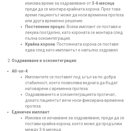
изисква време за оздравяване от
3-6 месеца
преди да се монтира крайната корона. През това
време пациентът може да носи временна протеза
или друга временно решение.
Постепенен процес
: Всеки имплант се поставя и
лекува поотделно, като короната се монтира след
пълна осеоинтеграция.
Крайна корона
: Постоянната корона се поставя
едва след като имплантът е напълно оздравял.
Оздравяване и осеоинтеграция:
All-on-4
:
Имплантите се поставят под ъгъл за по-добра
стабилност, което позволява веднага да бъдат
натоварени с временна протеза.
Оздравяването и осеоинтеграцията протичат,
докато пациентът вече носи фиксирана временна
протеза.
Единичен имплант
:
Изисква се изчакване за оздравяване, преди да се
постави крайна корона, което може да продължи
между 3-6 месеца.