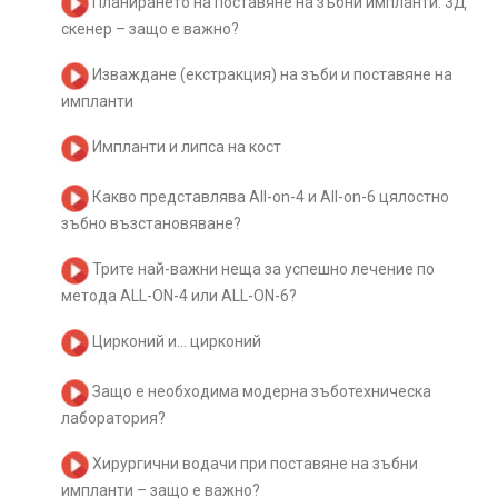
Планирането на поставяне на зъбни импланти. 3Д
скенер – защо е важно?
Изваждане (екстракция) на зъби и поставяне на
импланти
Импланти и липса на кост
Какво представлява All-on-4 и All-on-6 цялостно
зъбно възстановяване?
Трите най-важни неща за успешно лечение по
метода ALL-ON-4 или ALL-ON-6?
Цирконий и… цирконий
Защо е необходима модерна зъботехническа
лаборатория?
Хирургични водачи при поставяне на зъбни
импланти – защо е важно?