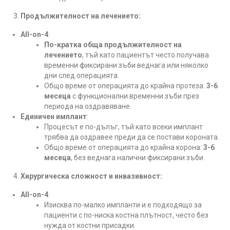
Продължителност на лечението:
All-on-4
:
По-кратка обща продължителност на
лечението
, тъй като пациентът често получава
временни фиксирани зъби веднага или няколко
дни след операцията.
Общо време от операцията до крайна протеза:
3-6
месеца
с функционални временни зъби през
периода на оздравяване.
Единичен имплант
:
Процесът е по-дълъг, тъй като всеки имплант
трябва да оздравее преди да се постави короната.
Общо време от операцията до крайна корона:
3-6
месеца
, без веднага налични фиксирани зъби.
Хирургическа сложност и инвазивност:
All-on-4
:
Изисква по-малко импланти и е подходящо за
пациенти с по-ниска костна плътност, често без
нужда от костни присадки.