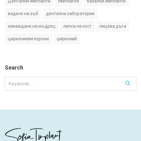
Дентални импланти
Импланти
базални импланти
вадене на зъб
дентална лаборатория
изваждане на мъдрец
липса на кост
лицева дъга
циркониеви корони
цирконий
Search
S
e
a
r
c
h