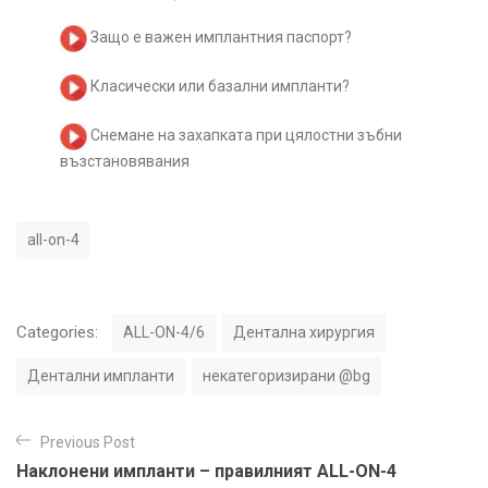
Защо е важен имплантния паспорт?
Класически или базални импланти?
Снемане на захапката при цялостни зъбни
възстановявания
T
all-on-4
a
g
s
C
Categories:
ALL-ON-4/6
Дентална хирургия
a
t
Дентални импланти
некатегоризирани @bg
e
g
Н
o
Previous Post
а
r
Наклонени импланти – правилният ALL-ON-4
i