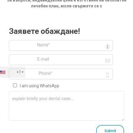
За въпроси, индивидуални цени и изготвяне на безплатен
лечебен план, моля свържете се с
Заявете обаждане!
+1
I am using WhatsApp