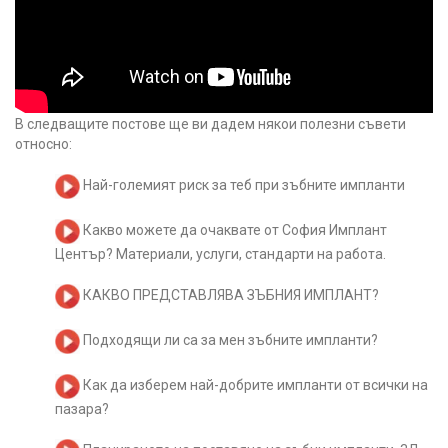
В следващите постове
ще ви дадем някои полезни съвети
относно:
Най-големият риск за теб при зъбните импланти
Какво можете да очаквате от София Имплант
Център? Материали, услуги, стандарти на работа.
КАКВО ПРЕДСТАВЛЯВА ЗЪБНИЯ ИМПЛАНТ?
Подходящи ли са за мен зъбните импланти?
Как да изберем най-добрите импланти от всички на
пазара?