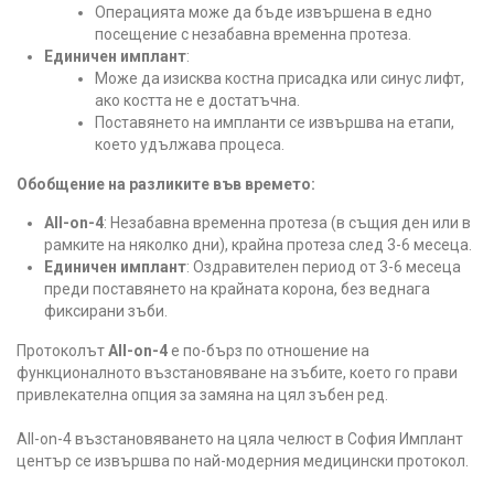
Операцията може да бъде извършена в едно
посещение с незабавна временна протеза.
Единичен имплант
:
Може да изисква костна присадка или синус лифт,
ако костта не е достатъчна.
Поставянето на импланти се извършва на етапи,
което удължава процеса.
Обобщение на разликите във времето:
All-on-4
: Незабавна временна протеза (в същия ден или в
рамките на няколко дни), крайна протеза след 3-6 месеца.
Единичен имплант
: Оздравителен период от 3-6 месеца
преди поставянето на крайната корона, без веднага
фиксирани зъби.
Протоколът
All-on-4
е по-бърз по отношение на
функционалното възстановяване на зъбите, което го прави
привлекателна опция за замяна на цял зъбен ред.
All-on-4 възстановяването на цяла челюст в София Имплант
център се извършва по най-модерния медицински протокол.