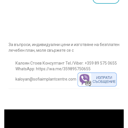
За въпроси, индивидуални цени и изготвяне на безплатен
лечебен план, моля свържете се с
Калоян Стоев
Консултант
Tel./Viber:
+359 89 575 0655
WhatsApp:
https://wa.me/359895750655
kaloyan@sofiaimplantcentre.com