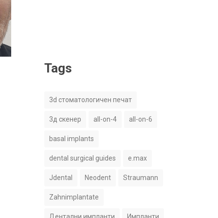
Tags
3d стоматологичен печат
3д скенер
all-on-4
all-on-6
basal implants
dental surgical guides
e.max
Jdental
Neodent
Straumann
Zahnimplantate
Дентални импланти
Импланти