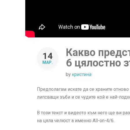
Какво предст
14
6 цялостно 
МАР.
by
кристина
Предполагам искате да се храните отново 
липсващи зъби и се чудите кой е най-подх
В този текст и видеото към него ще ви ра
на цяла челюст а именно All-on-4/6.