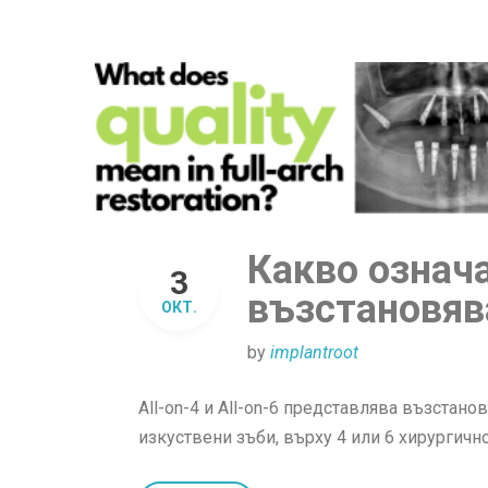
Какво означ
3
възстановяв
ОКТ.
by
implantroot
All-on-4 и All-on-6 представлява възстан
изкуствени зъби, върху 4 или 6 хирургичн