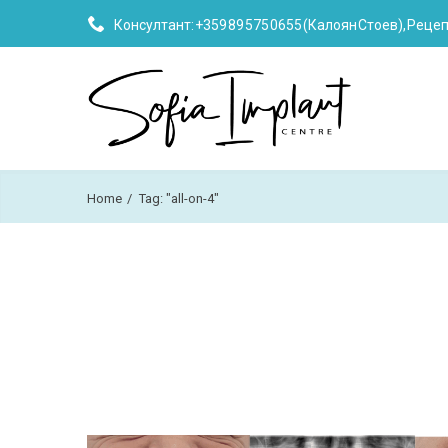
Консултант:
+359 89 575 0655 (Калоян Стоев)
, Реце
Home
Tag: "all-on-4"