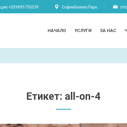
пция:
+359 895 750539
София Бизнес Парк
inf
НАЧАЛО
УСЛУГИ
ЗА НАС
Етикет:
all-on-4