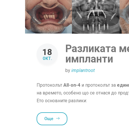
Разликата м
18
импланти
ОКТ.
by
implantroot
Протоколът
All-on-4
и протоколът за
един
на времето, особено що се отнася до про
Ето основните разлики:
Още