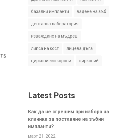
базални импланти
вадене на зъб
дентална лаборатория
изваждане на мъдрец
липса на кост
лицева дъга
циркониеви корони
цирконий
Latest Posts
Как да не сгрешим при избора на
клиника за поставяне на зъбни
импланти?
март 21, 2022