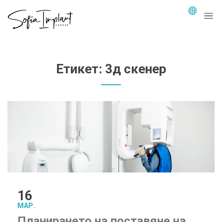
Етикет:
3д скенер
16
МАР.
Планирането на поставяне на