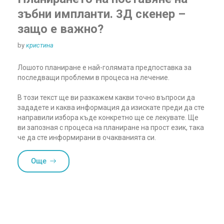
зъбни импланти. 3Д скенер –
защо е важно?
by
кристина
Лошото планиране е най-голямата предпоставка за
последващи проблеми в процеса на лечение.
В този текст ще ви разкажем какви точно въпроси да
зададете и каква информация да изискате преди да сте
направили избора къде конкретно ще се лекувате. Ще
ви запозная с процеса на планиране на прост език, така
че да сте информирани в очакванията си.
Още