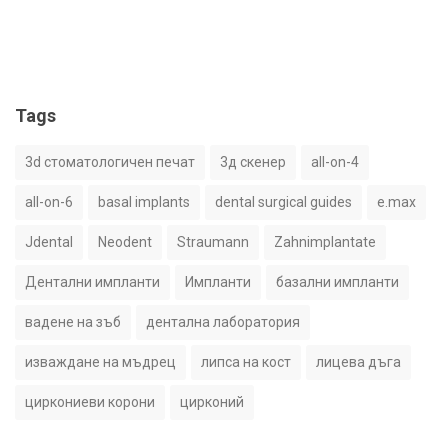
Tags
3d стоматологичен печат
3д скенер
all-on-4
all-on-6
basal implants
dental surgical guides
e.max
Jdental
Neodent
Straumann
Zahnimplantate
Дентални импланти
Импланти
базални импланти
вадене на зъб
дентална лаборатория
изваждане на мъдрец
липса на кост
лицева дъга
циркониеви корони
цирконий