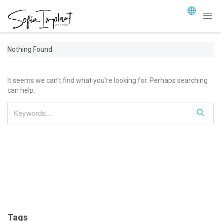
Nothing Found
It seems we can’t find what you’re looking for. Perhaps searching
can help.
S
e
a
r
c
h
Tags