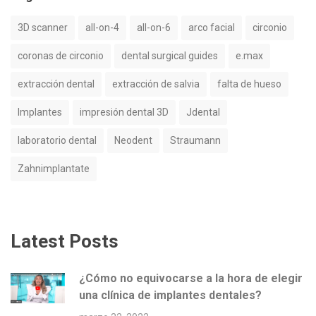
3D scanner
all-on-4
all-on-6
arco facial
circonio
coronas de circonio
dental surgical guides
e.max
extracción dental
extracción de salvia
falta de hueso
Implantes
impresión dental 3D
Jdental
laboratorio dental
Neodent
Straumann
Zahnimplantate
Latest Posts
¿Cómo no equivocarse a la hora de elegir
una clínica de implantes dentales?