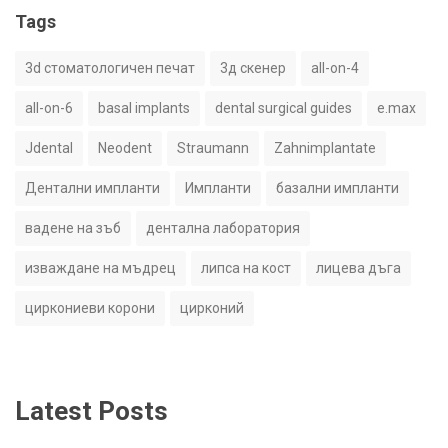
Tags
3d стоматологичен печат
3д скенер
all-on-4
all-on-6
basal implants
dental surgical guides
e.max
Jdental
Neodent
Straumann
Zahnimplantate
Дентални импланти
Импланти
базални импланти
вадене на зъб
дентална лаборатория
изваждане на мъдрец
липса на кост
лицева дъга
циркониеви корони
цирконий
Latest Posts