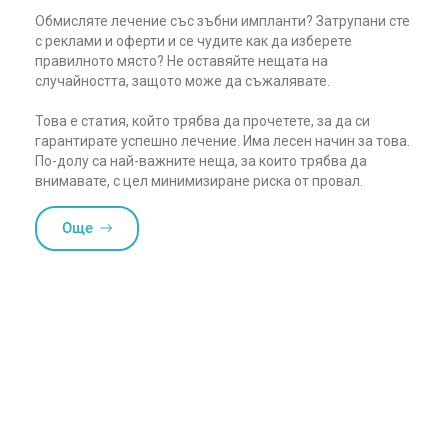
Обмисляте лечение със зъбни импланти? Затрупани сте
с реклами и оферти и се чудите как да изберете
правилното място? Не оставяйте нещата на
случайността, защото може да съжалявате.
Това е статия, който трябва да прочетете, за да си
гарантирате успешно лечение. Има лесен начин за това.
По-долу са най-важните неща, за които трябва да
внимавате, с цел минимизиране риска от провал.
Още