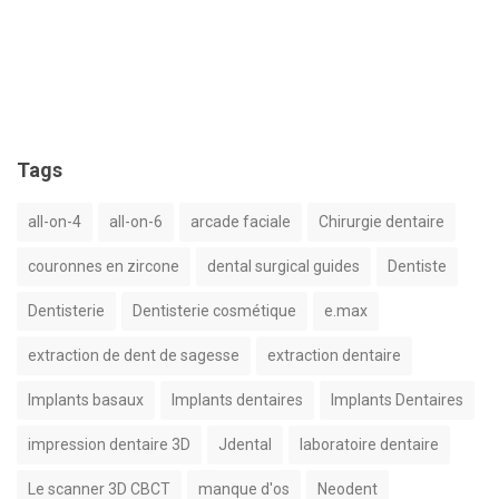
Tags
all-on-4
all-on-6
arcade faciale
Chirurgie dentaire
couronnes en zircone
dental surgical guides
Dentiste
Dentisterie
Dentisterie cosmétique
e.max
extraction de dent de sagesse
extraction dentaire
Implants basaux
Implants dentaires
Implants Dentaires
impression dentaire 3D
Jdental
laboratoire dentaire
Le scanner 3D CBCT
manque d'os
Neodent