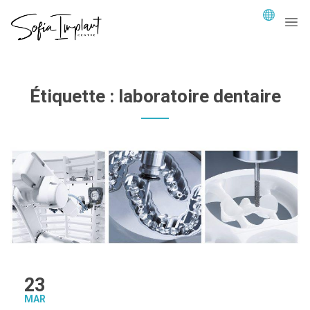
Étiquette :
laboratoire dentaire
23
MAR