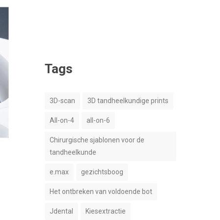
Tags
3D-scan
3D tandheelkundige prints
All-on-4
all-on-6
Chirurgische sjablonen voor de
tandheelkunde
e.max
gezichtsboog
Het ontbreken van voldoende bot
Jdental
Kiesextractie