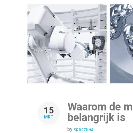
Waarom de mo
15
belangrijk is
MRT
by
кристина