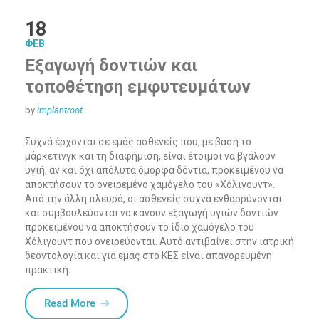
18
ΦΕΒ
Εξαγωγή δοντιών και
τοποθέτηση εμφυτευμάτων
by
implantroot
Συχνά έρχονται σε εμάς ασθενείς που, με βάση το
μάρκετινγκ και τη διαφήμιση, είναι έτοιμοι να βγάλουν
υγιή, αν και όχι απόλυτα όμορφα δόντια, προκειμένου να
αποκτήσουν το ονειρεμένο χαμόγελο του «Χόλιγουντ».
Από την άλλη πλευρά, οι ασθενείς συχνά ενθαρρύνονται
και συμβουλεύονται να κάνουν εξαγωγή υγιών δοντιών
προκειμένου να αποκτήσουν το ίδιο χαμόγελο του
Χόλιγουντ που ονειρεύονται. Αυτό αντιβαίνει στην ιατρική
δεοντολογία και για εμάς στο ΚΕΣ είναι απαγορευμένη
πρακτική.
“Εξαγωγή δοντιών και τοποθέτηση εμφυτευ
Read More