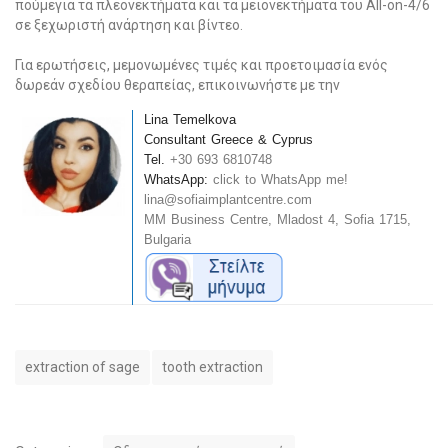
πούμεγια τα πλεονεκτήματα και τα μειονεκτήματα του All-on-4/6
σε ξεχωριστή ανάρτηση και βίντεο.
Για ερωτήσεις, μεμονωμένες τιμές και προετοιμασία ενός
δωρεάν σχεδίου θεραπείας, επικοινωνήστε με την
Lina Temelkova
Consultant Greece & Cyprus
Tel.
+30 693 6810748
WhatsApp:
click to WhatsApp me!
lina@sofiaimplantcentre.com
MM Business Centre, Mladost 4, Sofia 1715,
Bulgaria
T
extraction of sage
tooth extraction
a
g
s
C