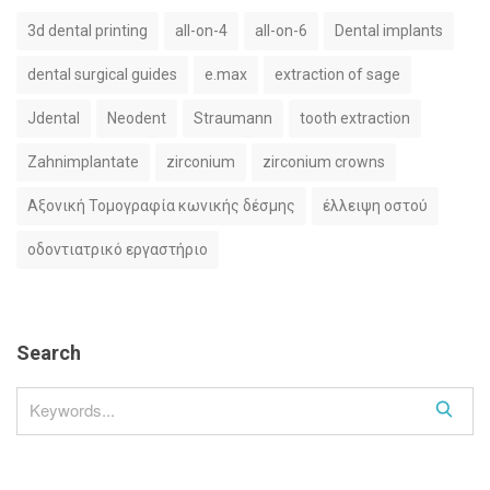
3d dental printing
all-on-4
all-on-6
Dental implants
dental surgical guides
e.max
extraction of sage
Jdental
Neodent
Straumann
tooth extraction
Zahnimplantate
zirconium
zirconium crowns
Αξονική Τομογραφία κωνικής δέσμης
έλλειψη οστού
οδοντιατρικό εργαστήριο
Search
S
e
a
r