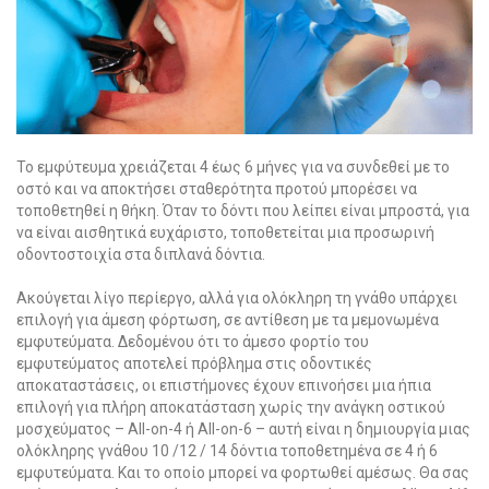
Το εμφύτευμα χρειάζεται 4 έως 6 μήνες για να συνδεθεί με το
οστό και να αποκτήσει σταθερότητα προτού μπορέσει να
τοποθετηθεί η θήκη. Όταν το δόντι που λείπει είναι μπροστά, για
να είναι αισθητικά ευχάριστο, τοποθετείται μια προσωρινή
οδοντοστοιχία στα διπλανά δόντια.
Ακούγεται λίγο περίεργο, αλλά για ολόκληρη τη γνάθο υπάρχει
επιλογή για άμεση φόρτωση, σε αντίθεση με τα μεμονωμένα
εμφυτεύματα. Δεδομένου ότι το άμεσο φορτίο του
εμφυτεύματος αποτελεί πρόβλημα στις οδοντικές
αποκαταστάσεις, οι επιστήμονες έχουν επινοήσει μια ήπια
επιλογή για πλήρη αποκατάσταση χωρίς την ανάγκη οστικού
μοσχεύματος – All-on-4 ή All-on-6 – αυτή είναι η δημιουργία μιας
ολόκληρης γνάθου 10 /12 / 14 δόντια τοποθετημένα σε 4 ή 6
εμφυτεύματα. Και το οποίο μπορεί να φορτωθεί αμέσως. Θα σας