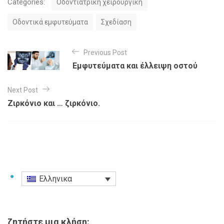
Categories:
Οδοντιατρική χειρουργική
a
t
Οδοντικά εμφυτεύματα
Σχεδίαση
e
g
Π
o
Previous Post
λ
r
Εμφυτεύματα και έλλειψη οστού
i
ο
e
s
Next Post
ή
Ζιρκόνιο και … ζιρκόνιο.
γ
η
σ
η
ά
Ελληνικα
ρ
θ
ζητήστε μια κλήση: