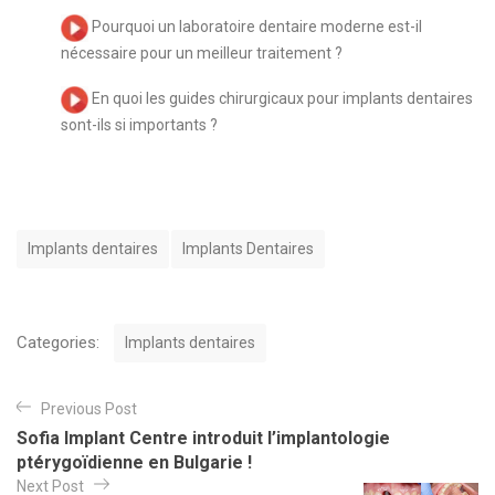
Pourquoi un laboratoire dentaire moderne est-il
nécessaire pour un meilleur traitement ?
En quoi les guides chirurgicaux pour implants dentaires
sont-ils si importants ?
T
Implants dentaires
Implants Dentaires
a
g
s
C
Categories:
Implants dentaires
a
t
N
e
Previous Post
a
g
Sofia Implant Centre introduit l’implantologie
o
v
ptérygoïdienne en Bulgarie !
r
i
Next Post
i