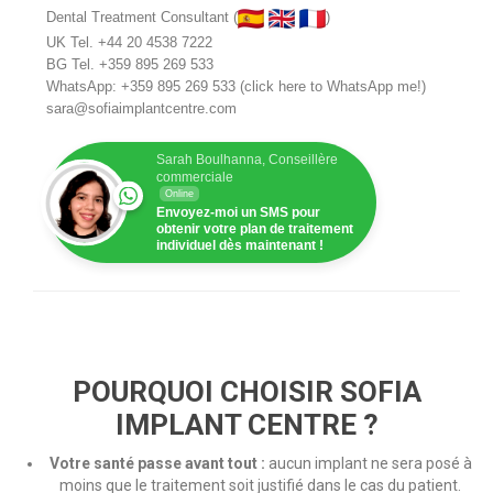
Dental Treatment Consultant (
)
UK Tel.
+44 20 4538 7222
BG Tel.
+359 895 269 533
WhatsApp:
+359 895 269 533
(
click here to WhatsApp me!
)
sara@sofiaimplantcentre.com
Sarah Boulhanna, Conseillère
commerciale
Online
Envoyez-moi un SMS pour
obtenir votre plan de traitement
individuel dès maintenant !
POURQUOI CHOISIR SOFIA
IMPLANT CENTRE ?
Votre santé passe avant tout :
aucun implant ne sera posé à
moins que le traitement soit justifié dans le cas du patient.