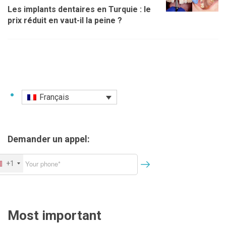
e
Les implants dentaires en Turquie : le
g
s
prix réduit en vaut-il la peine ?
a
t
i
o
n
Français
d
e
l
Demander un appel:
’
a
+1
r
t
i
Most important
c