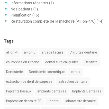
Informations récentes
(1)
Nos patients
(1)
Planification
(16)
Restauration complète de la mâchoire (All-on-4/6)
(14)
Tags
all-on-4
all-on-6
arcade faciale
Chirurgie dentaire
couronnes en zircone
dental surgical guides
Dentiste
Dentisterie
Dentisterie cosmétique
e.max
extraction de dent de sagesse
extraction dentaire
Implants basaux
Implants dentaires
Implants Dentaires
impression dentaire 3D
Jdental
laboratoire dentaire