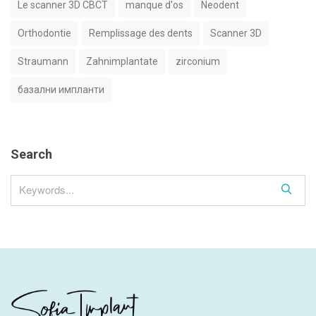
Le scanner 3D CBCT
manque d'os
Neodent
Orthodontie
Remplissage des dents
Scanner 3D
Straumann
Zahnimplantate
zirconium
базални импланти
Search
S
e
a
r
c
h